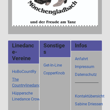
Linedanc
Sonstige
Infos
e-
s
Vereine
Anfahrt
Get-In-Line
Impressum
HoBoCountRy
CopperKnob
Datenschutz
The
------------------------
Countrylinedancers
Hüppersche
Kontaktübersicht
Linedance Crows
Sabine Driessen