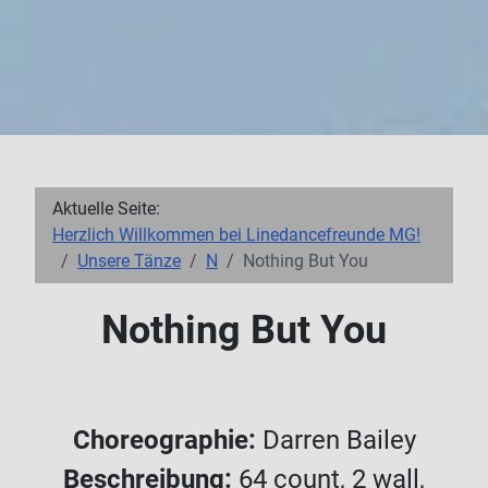
Aktuelle Seite:
Herzlich Willkommen bei Linedancefreunde MG!
Unsere Tänze
N
Nothing But You
Nothing But You
Choreographie:
Darren Bailey
Beschreibung:
64
count, 2
wall,